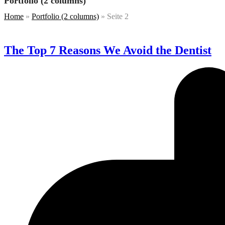
Portfolio (2 columns)
Home
»
Portfolio (2 columns)
»
Seite 2
The Top 7 Reasons We Avoid the Dentist