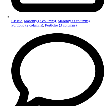
Classic
,
Masonry (2 columns)
,
Masonry (3 columns)
,
Portfolio (2 columns)
,
Portfolio (3 columns)